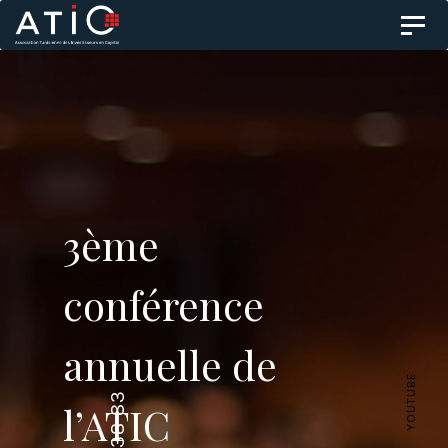
Skip
Skip
Toggl
to
navig
primary
links
navigation
Skip
to
3ème
content
conférence
annuelle de
YOUTUBE
l’ATIC